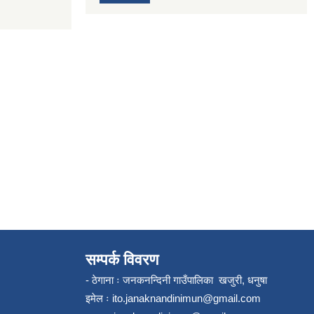
सम्पर्क विवरण
- ठेगाना ः जनकनन्दिनी गाउँपालिका खजुरी, धनुषा
इमेल ः
ito.janaknandinimun@gmail.com