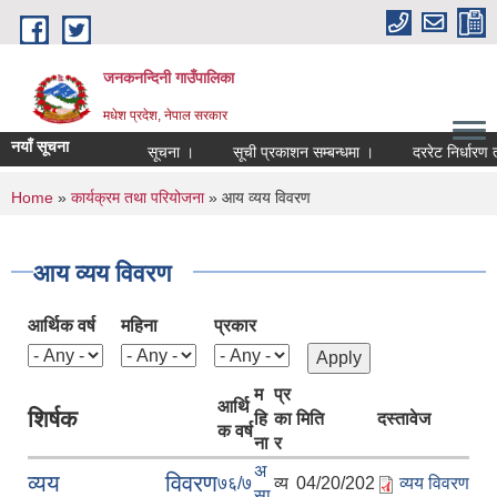
Skip to main content
जनकनन्दिनी गाउँपालिका
मधेश प्रदेश, नेपाल सरकार
नयाँ सूचना
सूचना ।
सूची प्रकाशन सम्बन्धमा ।
दररेट निर्धारण 
You are here
Home
»
कार्यक्रम तथा परियोजना
» आय व्यय विवरण
आय व्यय विवरण
आर्थिक वर्ष
महिना
प्रकार
म
प्र
आर्थि
शिर्षक
हि
का
मिति
दस्तावेज
क वर्ष
ना
र
अ
व्यय विवरण
७६/७
व्य
04/20/202
व्यय विवरण
सा