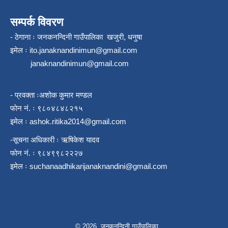
सम्पर्क विवरण
- ठेगाना ः जनकनन्दिनी गाउँपालिका खजुरी, धनुषा
इमेल ः
ito.janaknandinimun@gmail.com
janaknandinimun@gmail.com
- प्रवक्ता ःअशोक कुमार मण्डल
फाेन नं. ः ९८०४८४८२१५
इमेल ः
ashok.ritika2014@gmail.com
-सूचना अधिकारी ः ऋषिकेश यादव
फाेन नं. ः ९८४९९८२२२७
इमेल ः
suchanaadhikarijanaknandini@gmail.com
© 2026 जनकनन्दिनी गाउँपालिका