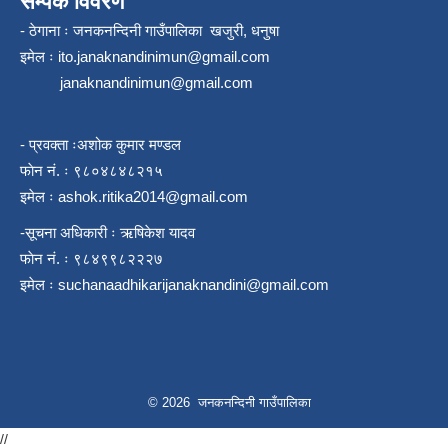
सम्पर्क विवरण
- ठेगाना ः जनकनन्दिनी गाउँपालिका खजुरी, धनुषा
इमेल ः
ito.janaknandinimun@gmail.com
janaknandinimun@gmail.com
- प्रवक्ता ःअशोक कुमार मण्डल
फाेन नं. ः ९८०४८४८२१५
इमेल ः
ashok.ritika2014@gmail.com
-सूचना अधिकारी ः ऋषिकेश यादव
फाेन नं. ः ९८४९९८२२२७
इमेल ः
suchanaadhikarijanaknandini@gmail.com
© 2026 जनकनन्दिनी गाउँपालिका
//