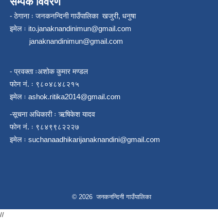
सम्पर्क विवरण
- ठेगाना ः जनकनन्दिनी गाउँपालिका खजुरी, धनुषा
इमेल ः
ito.janaknandinimun@gmail.com
janaknandinimun@gmail.com
- प्रवक्ता ःअशोक कुमार मण्डल
फाेन नं. ः ९८०४८४८२१५
इमेल ः
ashok.ritika2014@gmail.com
-सूचना अधिकारी ः ऋषिकेश यादव
फाेन नं. ः ९८४९९८२२२७
इमेल ः
suchanaadhikarijanaknandini@gmail.com
© 2026 जनकनन्दिनी गाउँपालिका
//