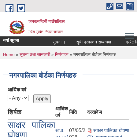
Skip to main content
जनकनन्दिनी गाउँपालिका
मधेश प्रदेश, नेपाल सरकार
नयाँ सूचना
सूचना ।
सूची प्रकाशन सम्बन्धमा ।
दररेट न
You are here
Home
»
सूचना तथा जानकारी
»
निर्णयहरु
» नगरपालिका बोर्डका निर्णयहरु
नगरपालिका बोर्डका निर्णयहरु
आर्थिक वर्ष
आर्थिक
शिर्षक
मिति
दस्तावेज
वर्ष
साक्षर पालिका
आ.व.
07/05/2
साक्षर पालिका घाेषणा
घोषणा