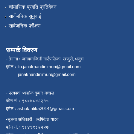
चौमासिक प्रगति प्रतिवेदन
सार्वजनिक सुनुवाई
सार्वजनिक परीक्षण
सम्पर्क विवरण
- ठेगाना ः जनकनन्दिनी गाउँपालिका खजुरी, धनुषा
इमेल ः
ito.janaknandinimun@gmail.com
janaknandinimun@gmail.com
- प्रवक्ता ःअशोक कुमार मण्डल
फाेन नं. ः ९८०४८४८२१५
इमेल ः
ashok.ritika2014@gmail.com
-सूचना अधिकारी ः ऋषिकेश यादव
फाेन नं. ः ९८४९९८२२२७