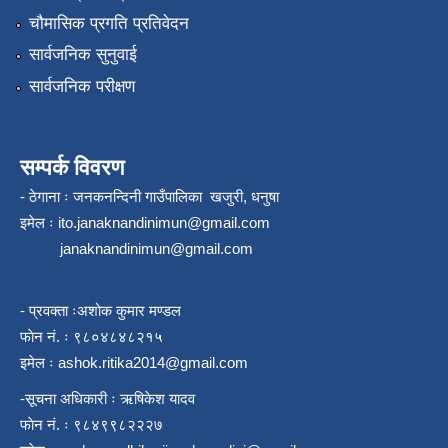
चौमासिक प्रगति प्रतिवेदन
सार्वजनिक सुनुवाई
सार्वजनिक परीक्षण
सम्पर्क विवरण
- ठेगाना ः जनकनन्दिनी गाउँपालिका खजुरी, धनुषा
इमेल ः
ito.janaknandinimun@gmail.com
janaknandinimun@gmail.com
- प्रवक्ता ःअशोक कुमार मण्डल
फाेन नं. ः ९८०४८४८२१५
इमेल ः
ashok.ritika2014@gmail.com
-सूचना अधिकारी ः ऋषिकेश यादव
फाेन नं. ः ९८४९९८२२२७