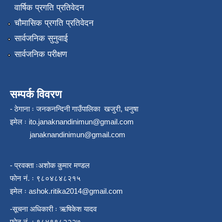
वार्षिक प्रगति प्रतिवेदन
चौमासिक प्रगति प्रतिवेदन
सार्वजनिक सुनुवाई
सार्वजनिक परीक्षण
सम्पर्क विवरण
- ठेगाना ः जनकनन्दिनी गाउँपालिका खजुरी, धनुषा
इमेल ः
ito.janaknandinimun@gmail.com
janaknandinimun@gmail.com
- प्रवक्ता ःअशोक कुमार मण्डल
फाेन नं. ः ९८०४८४८२१५
इमेल ः
ashok.ritika2014@gmail.com
-सूचना अधिकारी ः ऋषिकेश यादव
फाेन नं. ः ९८४९९८२२२७